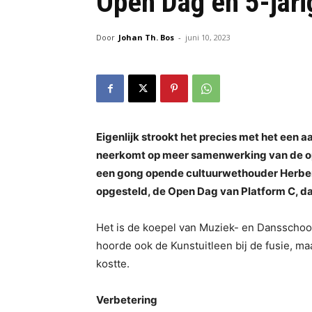
Open Dag en 5-jari
Door
Johan Th. Bos
-
juni 10, 2023
Eigenlijk strookt het precies met het een a
neerkomt op meer samenwerking van de op 
een gong opende cultuurwethouder Herber
opgesteld, de Open Dag van Platform C, dat 
Het is de koepel van Muziek- en Dansschool
hoorde ook de Kunstuitleen bij de fusie, m
kostte.
Verbetering