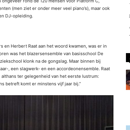
en ongeveer rond de 120 mensen voor Platform C,
enten (men ziet er onder meer veel piano’s), maar ook
en DJ-opleiding.
ers en Herbert Raat aan het woord kwamen, was er in
 horen was het blazersensemble van basisschool De
uziekschool klonk na de gongslag. Maar binnen bij
itaar-, een slagwerk- en een accordeonensemble. Raat
i althans ter gelegenheid van het eerste lustrum:
s betreft komt er minstens vijf jaar bij.”