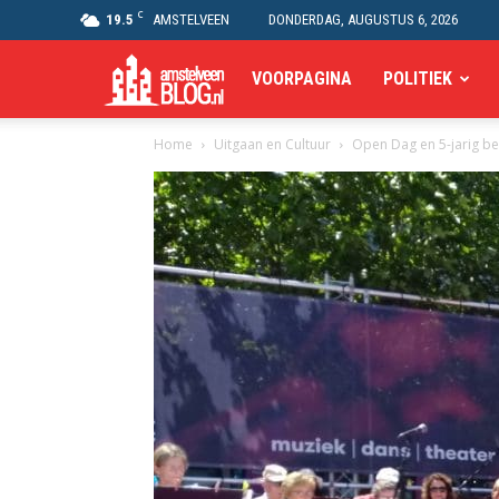
C
19.5
AMSTELVEEN
DONDERDAG, AUGUSTUS 6, 2026
Amstelveen
VOORPAGINA
POLITIEK
Home
Uitgaan en Cultuur
Open Dag en 5-jarig be
Blog