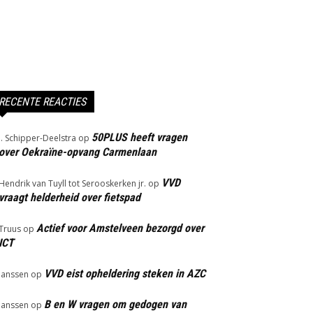
RECENTE REACTIES
50PLUS heeft vragen
J. Schipper-Deelstra
op
over Oekraïne-opvang Carmenlaan
VVD
Hendrik van Tuyll tot Serooskerken jr.
op
vraagt helderheid over fietspad
Actief voor Amstelveen bezorgd over
Truus
op
ICT
VVD eist opheldering steken in AZC
Janssen
op
B en W vragen om gedogen van
Janssen
op