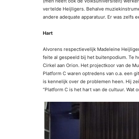
(men heeft ook de Volksuniversiteit) werk
vertelde Heijligers. Behalve muziekinstrum
andere adequate apparatuur. Er was zelfs e
Hart
Alvorens respectievelijk Madeleine Heijlig
feite al gespeeld bij het buitenpodium. Te
Cirkel aan Orion. Het projectkoor van de M
Platform C waren optredens van o.a. een g
is kennelijk over de problemen heen. Hij ze
“Platform C is het hart van de cultuur. Wat on