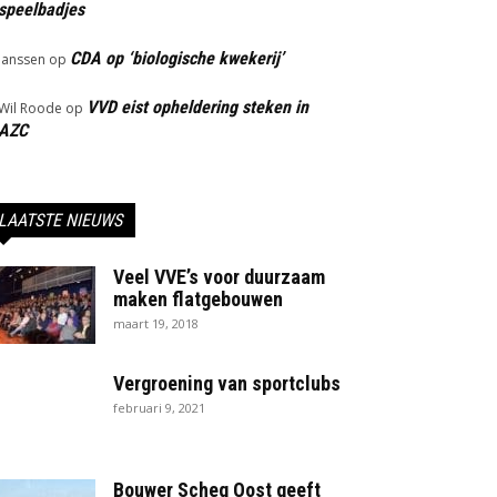
speelbadjes
CDA op ‘biologische kwekerij’
Janssen
op
VVD eist opheldering steken in
Wil Roode
op
AZC
LAATSTE NIEUWS
Veel VVE’s voor duurzaam
maken flatgebouwen
maart 19, 2018
Vergroening van sportclubs
februari 9, 2021
Bouwer Scheg Oost geeft