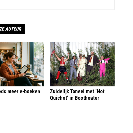
ZE AUTEUR
eeds meer e-boeken
Zuidelijk Toneel met ‘Not
Quichot’ in Bostheater