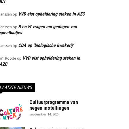
ICT
VVD eist opheldering steken in AZC
Janssen
op
B en W vragen om gedogen van
Janssen
op
speelbadjes
CDA op ‘biologische kwekerij’
Janssen
op
VVD eist opheldering steken in
Wil Roode
op
AZC
LAATSTE NIEUWS
Cultuurprogramma van
negen instellingen
september 14, 2024