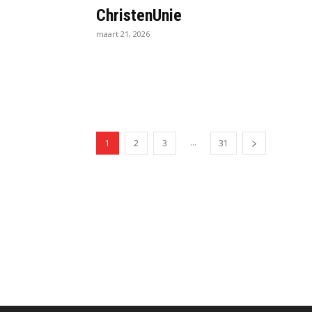
ChristenUnie
maart 21, 2026
...
1
2
3
31