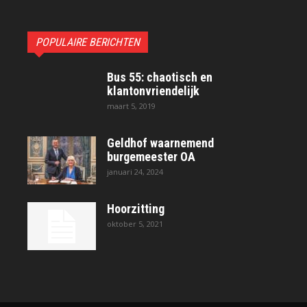
POPULAIRE BERICHTEN
Bus 55: chaotisch en
klantonvriendelijk
maart 5, 2019
Geldhof waarnemend
burgemeester OA
januari 24, 2024
Hoorzitting
oktober 5, 2021