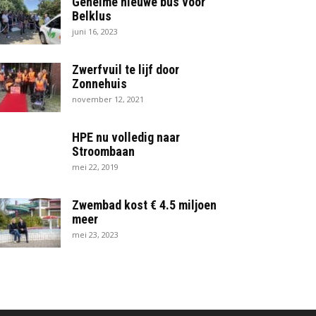
Geheime nieuwe bus voor
Belklus
juni 16, 2023
Zwerfvuil te lijf door
Zonnehuis
november 12, 2021
HPE nu volledig naar
Stroombaan
mei 22, 2019
Zwembad kost € 4.5 miljoen
meer
mei 23, 2023