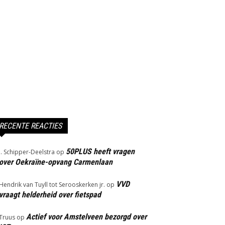
RECENTE REACTIES
50PLUS heeft vragen
J. Schipper-Deelstra
op
over Oekraïne-opvang Carmenlaan
VVD
Hendrik van Tuyll tot Serooskerken jr.
op
vraagt helderheid over fietspad
Actief voor Amstelveen bezorgd over
Truus
op