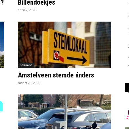
e?
Billendoekjes
april 7, 2026
Columns
Amstelveen stemde ánders
maart 23, 2026