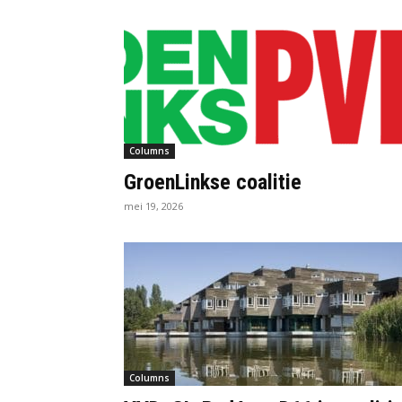
Columns
GroenLinkse coalitie
mei 19, 2026
Columns