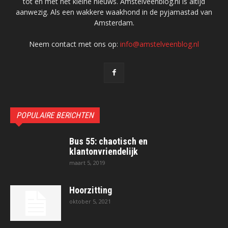
tot en met het kleine nieuws. Amstelveenblog.nl is altijd
aanwezig. Als een wakkere waakhond in de pyjamastad van
Amsterdam.
Neem contact met ons op:
info@amstelveenblog.nl
POPULAIRE BERICHTEN
Bus 55: chaotisch en
klantonvriendelijk
maart 5, 2019
Hoorzitting
oktober 5, 2021