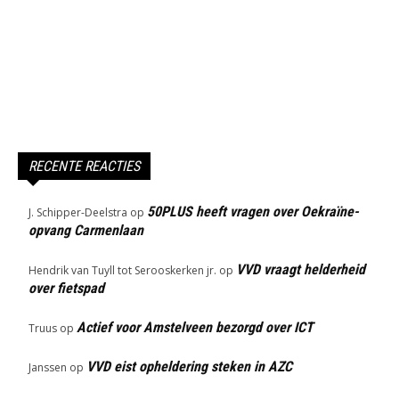
RECENTE REACTIES
50PLUS heeft vragen over Oekraïne-
J. Schipper-Deelstra
op
opvang Carmenlaan
VVD vraagt helderheid
Hendrik van Tuyll tot Serooskerken jr.
op
over fietspad
Actief voor Amstelveen bezorgd over ICT
Truus
op
VVD eist opheldering steken in AZC
Janssen
op