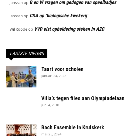
B en W vragen om gedogen van speelbadjes
Janssen
op
CDA op ‘biologische kwekerij’
Janssen
op
VVD eist opheldering steken in AZC
Wil Roode
op
LAATSTE NIEUWS
Taart voor scholen
januari 24, 2022
Villa’s tegen files aan Olympiadelaan
juni 4, 2018
Bach Ensemble in Kruiskerk
mei 25, 2024