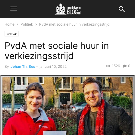
Home
Politiek
PvdA met sociale huur in verkiezingsstrijd
Politiek
PvdA met sociale huur in
verkiezingsstrijd
1526
0
By
Johan Th. Bos
-
januari 10, 2022