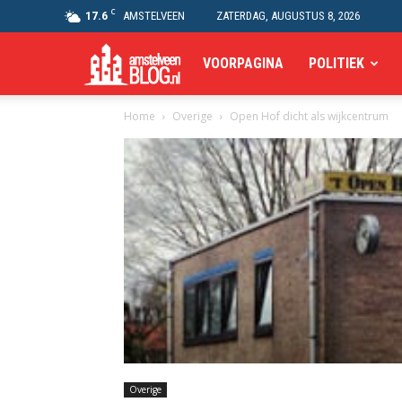
C
17.6
AMSTELVEEN
ZATERDAG, AUGUSTUS 8, 2026
Amstelveen
VOORPAGINA
POLITIEK
Home
Overige
Open Hof dicht als wijkcentrum
Blog
Overige