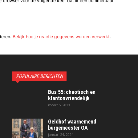
ze browser voor de volgende keer dat ik een commentaar
deren.
Bekijk hoe je reactie gegevens worden verwerkt
.
POPULAIRE BERICHTEN
Bus 55: chaotisch en
klantonvriendelijk
maart 5, 2019
Geldhof waarnemend
burgemeester OA
januari 24, 2024