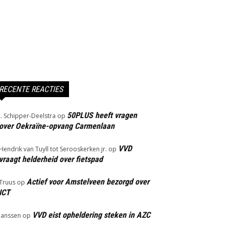
RECENTE REACTIES
50PLUS heeft vragen
J. Schipper-Deelstra
op
over Oekraïne-opvang Carmenlaan
VVD
Hendrik van Tuyll tot Serooskerken jr.
op
vraagt helderheid over fietspad
Actief voor Amstelveen bezorgd over
Truus
op
ICT
VVD eist opheldering steken in AZC
Janssen
op