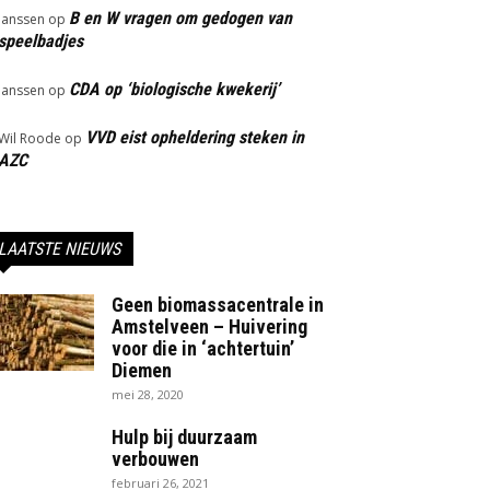
B en W vragen om gedogen van
Janssen
op
speelbadjes
CDA op ‘biologische kwekerij’
Janssen
op
VVD eist opheldering steken in
Wil Roode
op
AZC
LAATSTE NIEUWS
Geen biomassacentrale in
Amstelveen – Huivering
voor die in ‘achtertuin’
Diemen
mei 28, 2020
Hulp bij duurzaam
verbouwen
februari 26, 2021