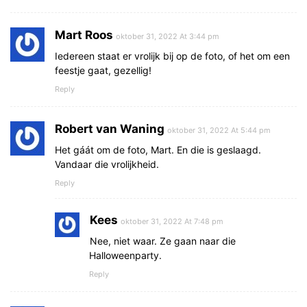
Mart Roos
oktober 31, 2022 At 3:44 pm
Iedereen staat er vrolijk bij op de foto, of het om een
feestje gaat, gezellig!
Reply
Robert van Waning
oktober 31, 2022 At 5:44 pm
Het gáát om de foto, Mart. En die is geslaagd.
Vandaar die vrolijkheid.
Reply
Kees
oktober 31, 2022 At 7:48 pm
Nee, niet waar. Ze gaan naar die
Halloweenparty.
Reply