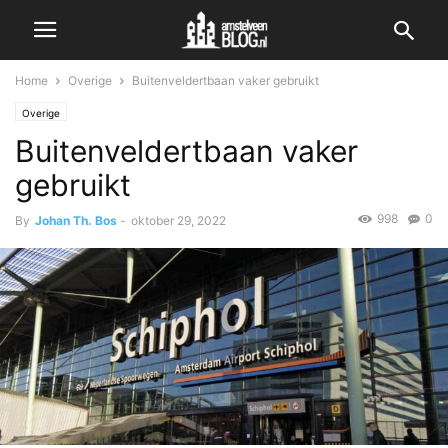
Home
Overige
Buitenveldertbaan vaker gebruikt
Overige
Buitenveldertbaan vaker
gebruikt
998
0
By
Johan Th. Bos
-
oktober 29, 2022