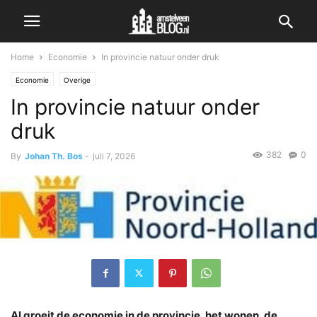
Home
Economie
In provincie natuur onder druk
Economie
Overige
In provincie natuur onder
druk
382
0
By
Johan Th. Bos
-
juli 7, 2026
Al groeit de economie in de provincie, het wonen, de