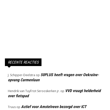
RECENTE REACTIES
50PLUS heeft vragen over Oekraïne-
J. Schipper-Deelstra
op
opvang Carmenlaan
VVD vraagt helderheid
Hendrik van Tuyll tot Serooskerken jr.
op
over fietspad
Actief voor Amstelveen bezorgd over ICT
Truus
op