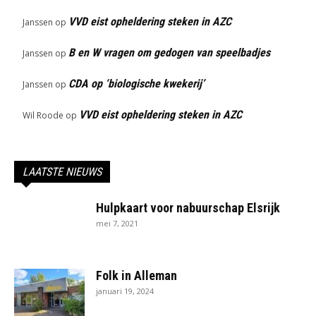
VVD eist opheldering steken in AZC
Janssen
op
B en W vragen om gedogen van speelbadjes
Janssen
op
CDA op ‘biologische kwekerij’
Janssen
op
VVD eist opheldering steken in AZC
Wil Roode
op
LAATSTE NIEUWS
Hulpkaart voor nabuurschap Elsrijk
mei 7, 2021
Folk in Alleman
januari 19, 2024