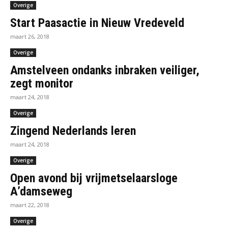
Overige
Start Paasactie in Nieuw Vredeveld
maart 26, 2018
Overige
Amstelveen ondanks inbraken veiliger,
zegt monitor
maart 24, 2018
Overige
Zingend Nederlands leren
maart 24, 2018
Overige
Open avond bij vrijmetselaarsloge
A’damseweg
maart 22, 2018
Overige