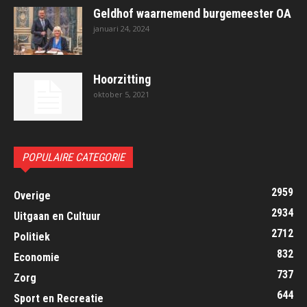
Geldhof waarnemend burgemeester OA
januari 24, 2024
Hoorzitting
oktober 5, 2021
POPULAIRE CATEGORIE
2959
Overige
2934
Uitgaan en Cultuur
2712
Politiek
832
Economie
737
Zorg
644
Sport en Recreatie