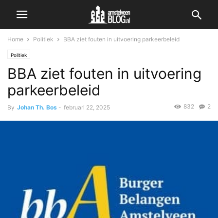
Home
Politiek
BBA ziet fouten in uitvoering parkeerbeleid
Politiek
BBA ziet fouten in uitvoering
parkeerbeleid
832
2
By
Johan Th. Bos
-
februari 22, 2025