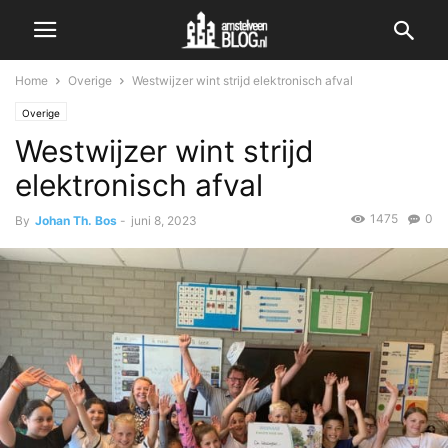
Home
Overige
Westwijzer wint strijd elektronisch afval
Overige
Westwijzer wint strijd
elektronisch afval
1475
0
By
Johan Th. Bos
-
juni 8, 2023