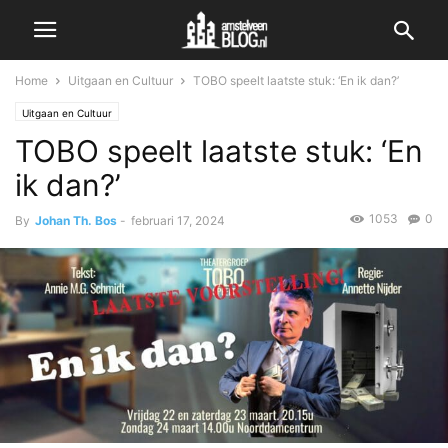
Home
Uitgaan en Cultuur
TOBO speelt laatste stuk: ‘En ik dan?’
Uitgaan en Cultuur
TOBO speelt laatste stuk: ‘En
ik dan?’
1053
0
By
Johan Th. Bos
-
februari 17, 2024