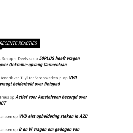
RECENTE REACTIES
50PLUS heeft vragen
J. Schipper-Deelstra
op
over Oekraïne-opvang Carmenlaan
VVD
Hendrik van Tuyll tot Serooskerken jr.
op
vraagt helderheid over fietspad
Actief voor Amstelveen bezorgd over
Truus
op
ICT
VVD eist opheldering steken in AZC
Janssen
op
B en W vragen om gedogen van
Janssen
op