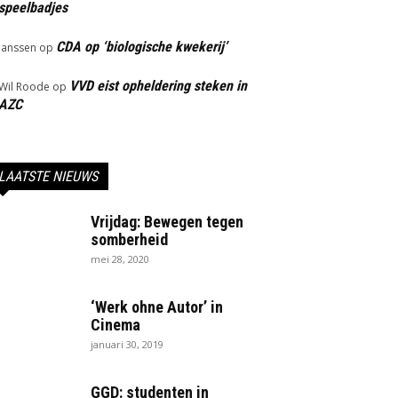
speelbadjes
CDA op ‘biologische kwekerij’
Janssen
op
VVD eist opheldering steken in
Wil Roode
op
AZC
LAATSTE NIEUWS
Vrijdag: Bewegen tegen
somberheid
mei 28, 2020
‘Werk ohne Autor’ in
Cinema
januari 30, 2019
GGD: studenten in