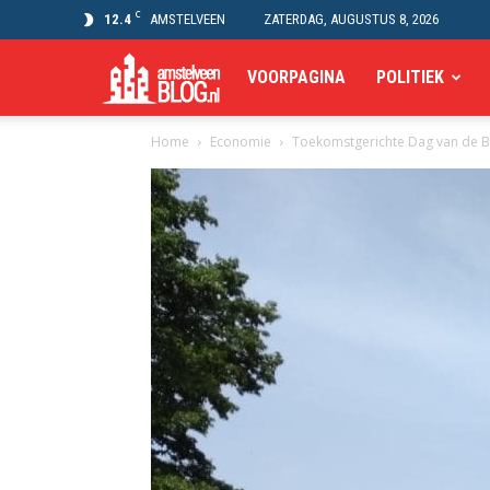
C
12.4
AMSTELVEEN
ZATERDAG, AUGUSTUS 8, 2026
Amstelveen
VOORPAGINA
POLITIEK
Home
Economie
Toekomstgerichte Dag van de 
Blog