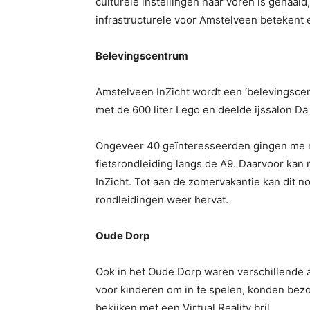
culturele instellingen naar voren is gehaald
infrastructurele voor Amstelveen betekent 
Belevingscentrum
Amstelveen InZicht wordt een ‘belevingsc
met de 600 liter Lego en deelde ijssalon Da V
Ongeveer 40 geïnteresseerden gingen me me
fietsrondleiding langs de A9. Daarvoor kan
InZicht. Tot aan de zomervakantie kan dit n
rondleidingen weer hervat.
Oude Dorp
Ook in het Oude Dorp waren verschillende 
voor kinderen om in te spelen, konden bezo
bekijken met een Virtual Reality bril.