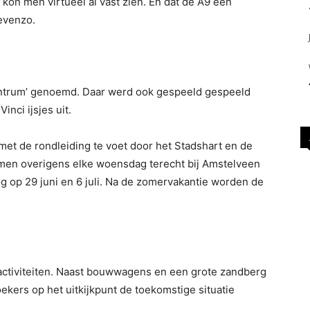
, kon men virtueel al vast zien. En dat de A9 een
evenzo.
entrum’ genoemd. Daar werd ook gespeeld gespeeld
inci ijsjes uit.
t de rondleiding te voet door het Stadshart en de
 men overigens elke woensdag terecht bij Amstelveen
og op 29 juni en 6 juli. Na de zomervakantie worden de
activiteiten. Naast bouwwagens en een grote zandberg
ekers op het uitkijkpunt de toekomstige situatie