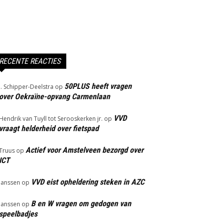
RECENTE REACTIES
50PLUS heeft vragen
J. Schipper-Deelstra
op
over Oekraïne-opvang Carmenlaan
VVD
Hendrik van Tuyll tot Serooskerken jr.
op
vraagt helderheid over fietspad
Actief voor Amstelveen bezorgd over
Truus
op
ICT
VVD eist opheldering steken in AZC
Janssen
op
B en W vragen om gedogen van
Janssen
op
speelbadjes