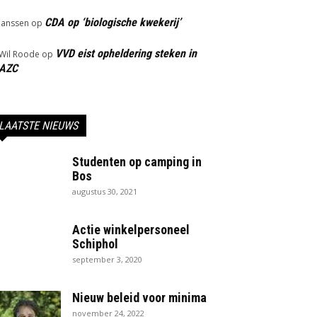
CDA op ‘biologische kwekerij’
Janssen
op
VVD eist opheldering steken in
Wil Roode
op
AZC
LAATSTE NIEUWS
Studenten op camping in
Bos
augustus 30, 2021
Actie winkelpersoneel
Schiphol
september 3, 2020
Nieuw beleid voor minima
november 24, 2022