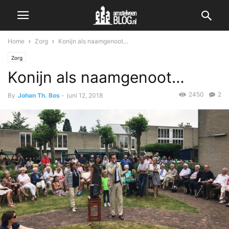
Home
Zorg
Konijn als naamgenoot…
Zorg
Konijn als naamgenoot…
2450
2
By
Johan Th. Bos
-
juni 12, 2018