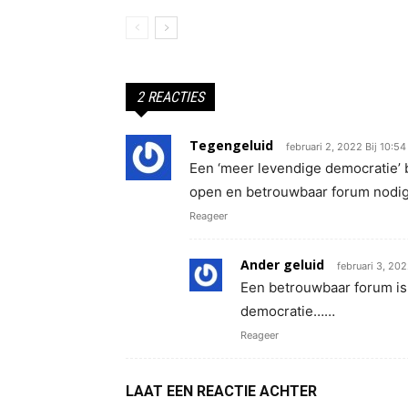
2 REACTIES
Tegengeluid
februari 2, 2022 Bij 10:5
Een ‘meer levendige democratie’ 
open en betrouwbaar forum nodig,
Reageer
Ander geluid
februari 3, 20
Een betrouwbaar forum is 
democratie……
Reageer
LAAT EEN REACTIE ACHTER