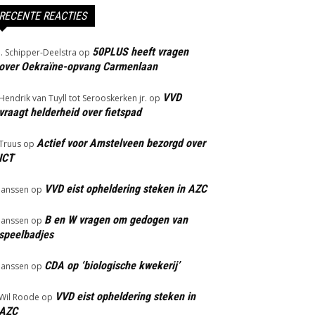
RECENTE REACTIES
50PLUS heeft vragen
J. Schipper-Deelstra
op
over Oekraïne-opvang Carmenlaan
VVD
Hendrik van Tuyll tot Serooskerken jr.
op
vraagt helderheid over fietspad
Actief voor Amstelveen bezorgd over
Truus
op
ICT
VVD eist opheldering steken in AZC
Janssen
op
B en W vragen om gedogen van
Janssen
op
speelbadjes
CDA op ‘biologische kwekerij’
Janssen
op
VVD eist opheldering steken in
Wil Roode
op
AZC