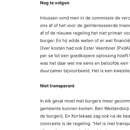
Nog te volgen
Intussen vond men in de commissie de vero
ons af of het voor de geïnteresseerde inwon
af of de nieuwe regeling het niet primair v
burger. En hij wilde weten of er wel financi
Over kosten had ook Ester Veenboer (PvdA) h
per se tot een goedkopere oplossing hoeft t
was het daar wel me eens en beloofde een w
duurzamer bijvoorbeeld. Het is een kwestie 
Niet transparant
In elk geval moet met burgers meer gecommu
gemeente kunnen komen. Ben Westendorp va
de burgerij. En Kortekaas zag ook na de b
concreets is de regeling. “Het is niet transp