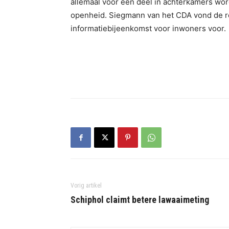
allemaal voor een deel in achterkamers wor
openheid. Siegmann van het CDA vond de re
informatiebijeenkomst voor inwoners voor.
Vorig artikel
Schiphol claimt betere lawaaimeting