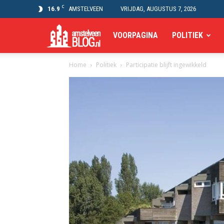
C
16.9
AMSTELVEEN
VRIJDAG, AUGUSTUS 7, 2026
Amstelveen
VOORPAGINA
POLITIEK
Home
Politiek
Participatie blijft ingewikkeld
Blog