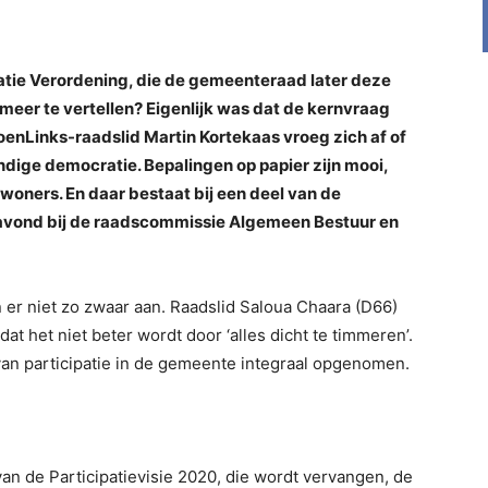
patie Verordening, die de gemeenteraad later deze
 meer te vertellen? Eigenlijk was dat de kernvraag
roenLinks-raadslid Martin Kortekaas vroeg zich af of
ndige democratie. Bepalingen op papier zijn mooi,
nwoners. En daar bestaat bij een deel van de
gavond bij de raadscommissie Algemeen Bestuur en
n er niet zo zwaar aan. Raadslid Saloua Chaara (D66)
t het niet beter wordt door ‘alles dicht te timmeren’.
an participatie in de gemeente integraal opgenomen.
van de Participatievisie 2020, die wordt vervangen, de