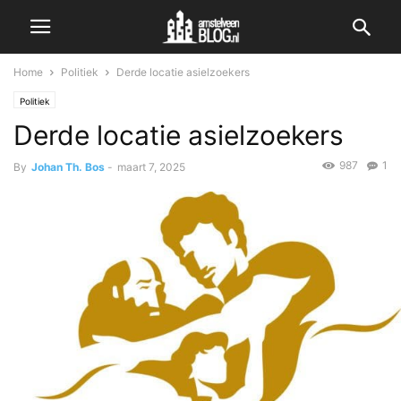
Home
Politiek
Derde locatie asielzoekers
Politiek
Derde locatie asielzoekers
987
1
By
Johan Th. Bos
-
maart 7, 2025