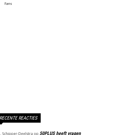
Fans
RECENTE REACTIES
50PLUS heeft vragen
J. Schipper-Deelstra
op