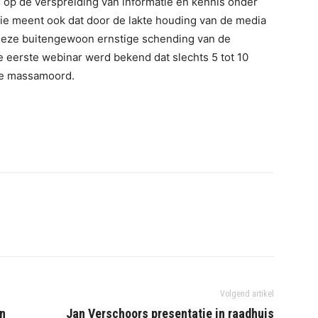
d op de verspreiding van informatie en kennis onder
atie meent ook dat door de lakte houding van de media
deze buitengewoon ernstige schending van de
 eerste webinar werd bekend dat slechts 5 tot 10
ze massamoord.
Volgend artikel
en
Jan Verschoors presentatie in raadhuis