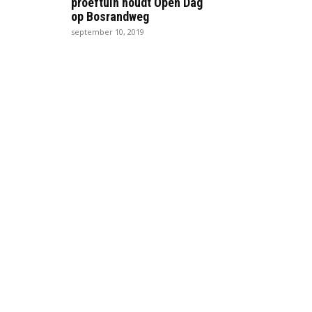
proeftuin houdt Open Dag
op Bosrandweg
september 10, 2019