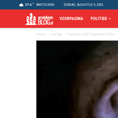
C
27.6
AMSTELVEEN
ZONDAG, AUGUSTUS 9, 2026
Amstelveen
VOORPAGINA
POLITIEK
Home
Overige
Top over roof organen in China
Blog