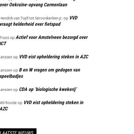
over Oekraïne-opvang Carmenlaan
VVD
Hendrik van Tuyll tot Serooskerken jr.
op
vraagt helderheid over fietspad
Actief voor Amstelveen bezorgd over
Truus
op
ICT
VVD eist opheldering steken in AZC
Janssen
op
B en W vragen om gedogen van
Janssen
op
speelbadjes
CDA op ‘biologische kwekerij’
Janssen
op
VVD eist opheldering steken in
Wil Roode
op
AZC
LAATSTE NIEUWS