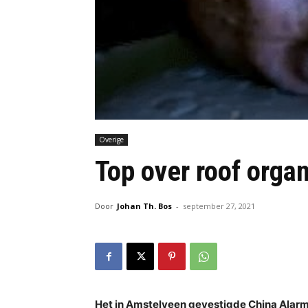
Overige
Top over roof orga
Door
Johan Th. Bos
-
september 27, 2021
Het in Amstelveen gevestigde China Alarm