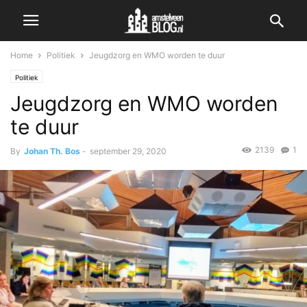
Home
Politiek
Jeugdzorg en WMO worden te duur
Politiek
Jeugdzorg en WMO worden
te duur
2139
1
By
Johan Th. Bos
-
september 29, 2020