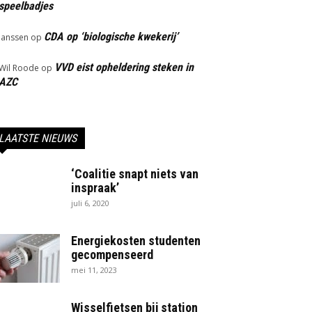
speelbadjes
CDA op ‘biologische kwekerij’
Janssen
op
VVD eist opheldering steken in
Wil Roode
op
AZC
LAATSTE NIEUWS
‘Coalitie snapt niets van
inspraak’
juli 6, 2020
Energiekosten studenten
gecompenseerd
mei 11, 2023
Wisselfietsen bij station