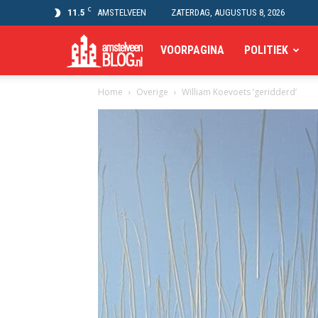
C
11.5
AMSTELVEEN
ZATERDAG, AUGUSTUS 8, 2026
Amstelveen
VOORPAGINA
POLITIEK
Home
Overige
William Koevoets ‘geridderd’
Blog