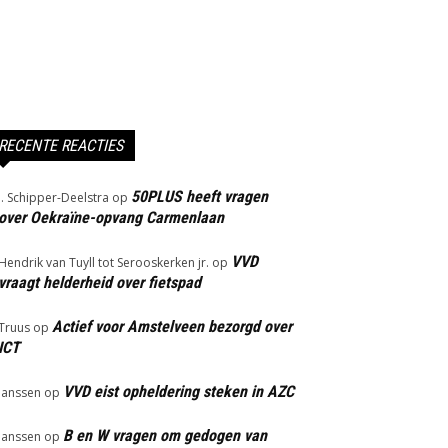
RECENTE REACTIES
50PLUS heeft vragen
J. Schipper-Deelstra
op
over Oekraïne-opvang Carmenlaan
VVD
Hendrik van Tuyll tot Serooskerken jr.
op
vraagt helderheid over fietspad
Actief voor Amstelveen bezorgd over
Truus
op
ICT
VVD eist opheldering steken in AZC
Janssen
op
B en W vragen om gedogen van
Janssen
op