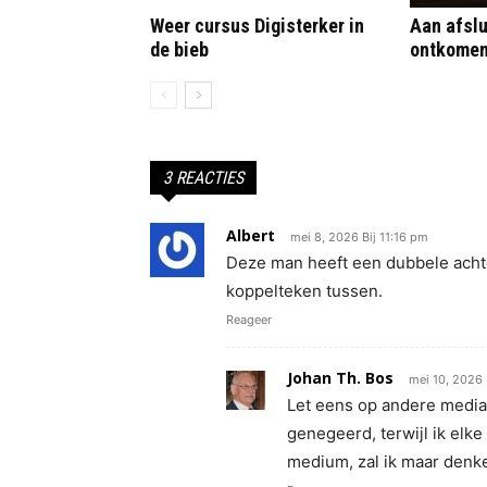
Weer cursus Digisterker in
Aan afslu
de bieb
ontkome
3 REACTIES
Albert
mei 8, 2026 Bij 11:16 pm
Deze man heeft een dubbele achte
koppelteken tussen.
Reageer
Johan Th. Bos
mei 10, 2026 
Let eens op andere media
genegeerd, terwijl ik elke
medium, zal ik maar denke