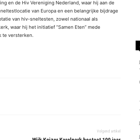
ting en de Hiv Vereniging Nederland, waar hij aan de
neltestlocatie van Europa en een belangrijke bijdrage
tatie van hiv-sneltesten, zowel nationaal als
nkerk, waar hij het initiatief “Samen Eten” mede
k te versterken.
Volgend artikel
Wijk Keizer Karelpark bestaat 100 jaar