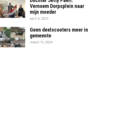
Dochter Jetty Paërl:
Vernoem Dorpsplein naar
mijn moeder
april 6, 2025
Geen deelscooters meer in
gemeente
maart 13, 2024