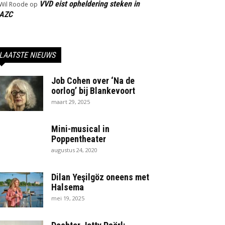
VVD eist opheldering steken in
Wil Roode
op
AZC
LAATSTE NIEUWS
Job Cohen over ‘Na de
oorlog’ bij Blankevoort
maart 29, 2025
Mini-musical in
Poppentheater
augustus 24, 2020
Dilan Yeşilgöz oneens met
Halsema
mei 19, 2025