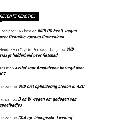
RECENTE REACTIES
50PLUS heeft vragen
J. Schipper-Deelstra
op
over Oekraïne-opvang Carmenlaan
VVD
Hendrik van Tuyll tot Serooskerken jr.
op
vraagt helderheid over fietspad
Actief voor Amstelveen bezorgd over
Truus
op
ICT
VVD eist opheldering steken in AZC
Janssen
op
B en W vragen om gedogen van
Janssen
op
speelbadjes
CDA op ‘biologische kwekerij’
Janssen
op