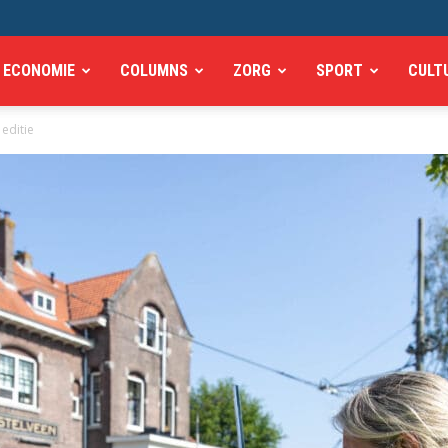
ECONOMIE
COLUMNS
ZORG
SPORT
CULT
 editie