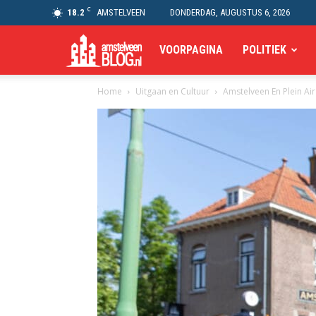
C
18.2
AMSTELVEEN
DONDERDAG, AUGUSTUS 6, 2026
Amstelveen
VOORPAGINA
POLITIEK
Home
Uitgaan en Cultuur
Amstelveen En Plein Air
Blog