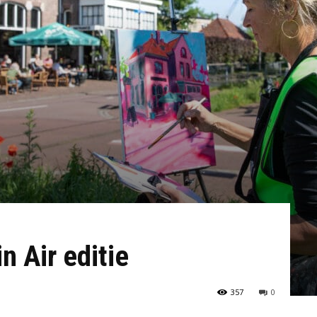
n Air editie
357
0