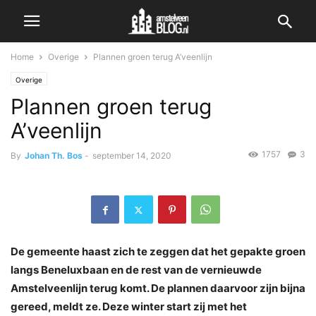
Home
Overige
Plannen groen terug A’veenlijn
Overige
Plannen groen terug
A’veenlijn
1757
3
By
Johan Th. Bos
-
september 14, 2020
De gemeente haast zich te zeggen dat het gepakte groen
langs Beneluxbaan en de rest van de vernieuwde
Amstelveenlijn terug komt. De plannen daarvoor zijn bijna
gereed, meldt ze. Deze winter start zij met het