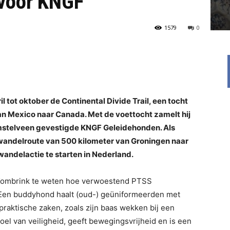
voor KNGF
1579
0
l tot oktober de Continental Divide Trail, een tocht
n Mexico naar Canada. Met de voettocht zamelt hij
mstelveen gevestigde KNGF Geleidehonden. Als
n wandelroute van 500 kilometer van Groningen naar
 wandelactie te starten in Nederland.
gt Kombrink te weten hoe verwoestend PTSS
. Een buddyhond haalt (oud-) geüniformeerden met
 praktische zaken, zoals zijn baas wekken bij een
oel van veiligheid, geeft bewegingsvrijheid en is een