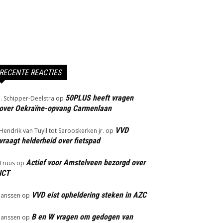
RECENTE REACTIES
50PLUS heeft vragen
J. Schipper-Deelstra
op
over Oekraïne-opvang Carmenlaan
VVD
Hendrik van Tuyll tot Serooskerken jr.
op
vraagt helderheid over fietspad
Actief voor Amstelveen bezorgd over
Truus
op
ICT
VVD eist opheldering steken in AZC
Janssen
op
B en W vragen om gedogen van
Janssen
op