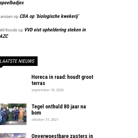
speelbadjes
CDA op ‘biologische kwekerij’
Janssen
op
VVD eist opheldering steken in
Wil Roode
op
AZC
LAATSTE NIEUWS
Horeca in raad: houdt groot
terras
september 10, 2020
Tegel onthuld 80 jaar na
bom
oktober 31, 2021
Onverwoestbare zusters in