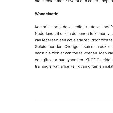
die mensen met PTSS of een andere beperk
Wandelactie
Kombrink loopt de volledige route van het P
Nederland uit ook in de benen te komen v
kan iedereen een actie starten, door zich t
Geleidehonden. Overigens kan men ook zond
haast die zich er aan toe te voegen. Men k
een gift voor buddyhonden. KNGF Geleideho
training ervan afhankelijk van giften en na