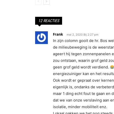
12 REACTIES
Frank
mei 2, 2020 Bij 2:27 pm
In zijn colomn gooit de hr. Bos w
de milieubeweging is de weerstan
ageert hij tegen zonnenpanelen 
zou ontstaan, waarin grof geld zou
geen grof geld wordt verdiend.
energiezuiniger kan en het resulta
Ook wordt er gepraat over kernener
eigenlijk is, ondanks de verbeterde
maar 1 ding echt fout te gaan en
dat we van onze verslaving aan e
isolatie, minder mobiliteit enz.
Lokaal pakken we het nog steeds n