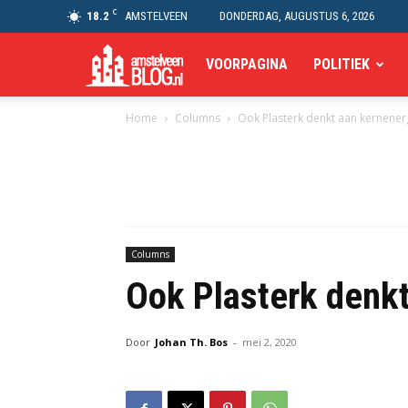
C
18.2
AMSTELVEEN
DONDERDAG, AUGUSTUS 6, 2026
Amstelveen
VOORPAGINA
POLITIEK
Home
Columns
Ook Plasterk denkt aan kernener
Blog
Columns
Ook Plasterk denkt
Door
Johan Th. Bos
-
mei 2, 2020