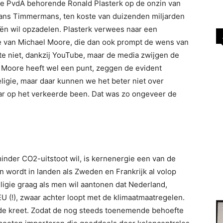
te PvdA behorende Ronald Plasterk op de onzin van
rans Timmermans, ten koste van duizenden miljarden
eën wil opzadelen. Plasterk verwees naar een
e van Michael Moore, die dan ook prompt de wens van
te niet, dankzij YouTube, maar de media zwijgen de
d. Moore heeft wel een punt, zeggen de evident
igie, maar daar kunnen we het beter niet over
r op het verkeerde been. Dat was zo ongeveer de
inder CO2-uitstoot wil, is kernenergie een van de
n wordt in landen als Zweden en Frankrijk al volop
eligie graag als men wil aantonen dat Nederland,
EU (!), zwaar achter loopt met de klimaatmaatregelen.
s de kreet. Zodat de nog steeds toenemende behoefte