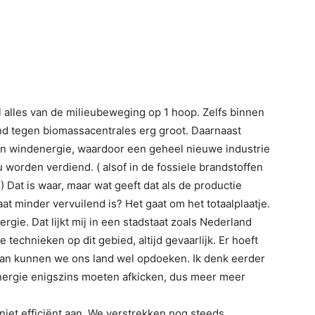
el alles van de milieubeweging op 1 hoop. Zelfs binnen
d tegen biomassacentrales erg groot. Daarnaast
en windenergie, waardoor een geheel nieuwe industrie
 worden verdiend. ( alsof in de fossiele brandstoffen
) Dat is waar, maar wat geeft dat als de productie
at minder vervuilend is? Het gaat om het totaalplaatje.
gie. Dat lijkt mij in een stadstaat zoals Nederland
 technieken op dit gebied, altijd gevaarlijk. Er hoeft
 dan kunnen we ons land wel opdoeken. Ik denk eerder
nergie enigszins moeten afkicken, dus meer meer
iet efficiënt aan. We verstrekken nog steeds