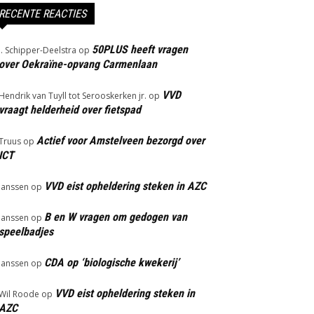
RECENTE REACTIES
50PLUS heeft vragen
J. Schipper-Deelstra
op
over Oekraïne-opvang Carmenlaan
VVD
Hendrik van Tuyll tot Serooskerken jr.
op
vraagt helderheid over fietspad
Actief voor Amstelveen bezorgd over
Truus
op
ICT
VVD eist opheldering steken in AZC
Janssen
op
B en W vragen om gedogen van
Janssen
op
speelbadjes
CDA op ‘biologische kwekerij’
Janssen
op
VVD eist opheldering steken in
Wil Roode
op
AZC