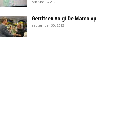
februari 5, 2026
Gerritsen volgt De Marco op
september 30, 2023