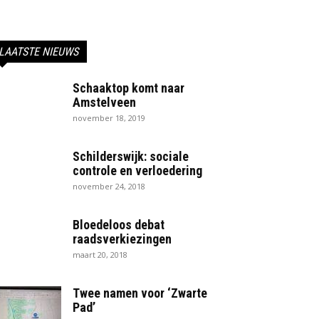
LAATSTE NIEUWS
Schaaktop komt naar
Amstelveen
november 18, 2019
Schilderswijk: sociale
controle en verloedering
november 24, 2018
Bloedeloos debat
raadsverkiezingen
maart 20, 2018
Twee namen voor ‘Zwarte
Pad’