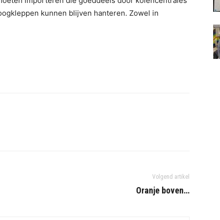
m moeten importeren die goeddeels door kolencentrales
oogkleppen kunnen blijven hanteren. Zowel in
Volgend artikel
Oranje boven…