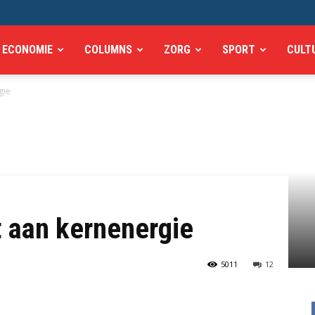
ECONOMIE
COLUMNS
ZORG
SPORT
CULT
gie
 aan kernenergie
5011
12