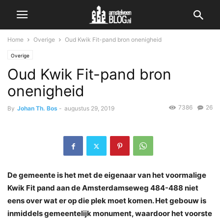
Home
Overige
Oud Kwik Fit-pand bron onenigheid
Overige
Oud Kwik Fit-pand bron
onenigheid
7386
26
By
Johan Th. Bos
-
augustus 29, 2019
De gemeente is het met de eigenaar van het voormalige
Kwik Fit pand aan de Amsterdamseweg 484-488 niet
eens over wat er op die plek moet komen. Het gebouw is
inmiddels gemeentelijk monument, waardoor het voorste