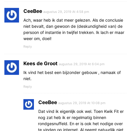
CeeBee
augustus 29, 2019 At 4:58 pm
Ach, waar heb ik dat meer gelezen. Als de conclusie
niet bevalt, dan gewoon de (deskundigheid van) de
persoon of instantie in twijfel trekken. Ik lach er maar
weer om, doei!
Reply
Kees de Groot
augustus 29, 2019 At 6:04 pm
Ik vind het best een bijzonder gebouw , namaak of
niet.
Reply
CeeBee
augustus 29, 2019 At 10:08 pm
Dat vind ik eigenlijk ook wel. Toen Kwik Fit er
nog zat heb ik er regelmatig binnen
rondgesnuffeld. En er is ook het nodige over
te vinden op internet. Al neemt natuurlijk niet