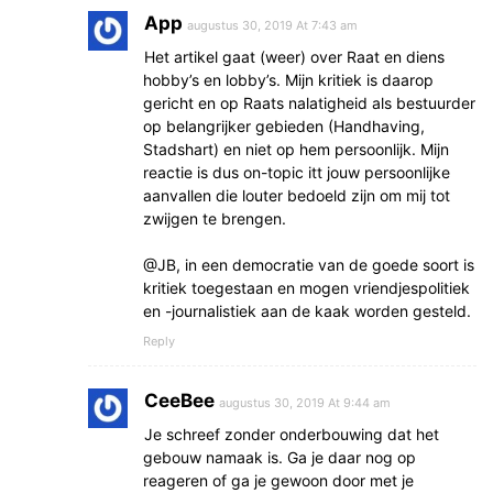
App
augustus 30, 2019 At 7:43 am
Het artikel gaat (weer) over Raat en diens
hobby’s en lobby’s. Mijn kritiek is daarop
gericht en op Raats nalatigheid als bestuurder
op belangrijker gebieden (Handhaving,
Stadshart) en niet op hem persoonlijk. Mijn
reactie is dus on-topic itt jouw persoonlijke
aanvallen die louter bedoeld zijn om mij tot
zwijgen te brengen.
@JB, in een democratie van de goede soort is
kritiek toegestaan en mogen vriendjespolitiek
en -journalistiek aan de kaak worden gesteld.
Reply
CeeBee
augustus 30, 2019 At 9:44 am
Je schreef zonder onderbouwing dat het
gebouw namaak is. Ga je daar nog op
reageren of ga je gewoon door met je