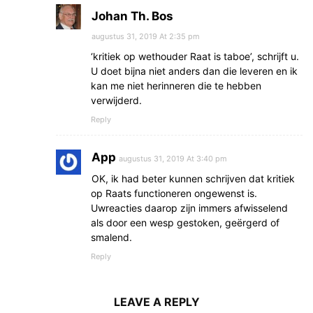
Johan Th. Bos
augustus 31, 2019 At 2:35 pm
‘kritiek op wethouder Raat is taboe’, schrijft u.
U doet bijna niet anders dan die leveren en ik
kan me niet herinneren die te hebben
verwijderd.
Reply
App
augustus 31, 2019 At 3:40 pm
OK, ik had beter kunnen schrijven dat kritiek
op Raats functioneren ongewenst is.
Uwreacties daarop zijn immers afwisselend
als door een wesp gestoken, geërgerd of
smalend.
Reply
LEAVE A REPLY