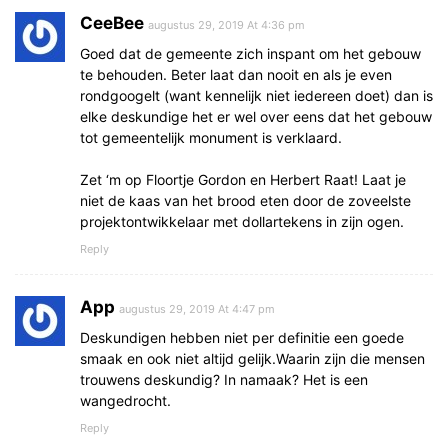
CeeBee
augustus 29, 2019 At 4:36 pm
Goed dat de gemeente zich inspant om het gebouw
te behouden. Beter laat dan nooit en als je even
rondgoogelt (want kennelijk niet iedereen doet) dan is
elke deskundige het er wel over eens dat het gebouw
tot gemeentelijk monument is verklaard.
Zet ‘m op Floortje Gordon en Herbert Raat! Laat je
niet de kaas van het brood eten door de zoveelste
projektontwikkelaar met dollartekens in zijn ogen.
Reply
App
augustus 29, 2019 At 4:47 pm
Deskundigen hebben niet per definitie een goede
smaak en ook niet altijd gelijk.Waarin zijn die mensen
trouwens deskundig? In namaak? Het is een
wangedrocht.
Reply