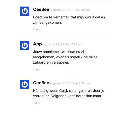
CeeBee
augustus 30, 2019 At 6:49 pm
Goed om te vernemen dat mijn kwalificaties
zijn aangekomen.
Reply
App
augustus 30, 2019 At 7:38 pm
Jouw anonieme kwalificaties zijn
aangekomen, evenals hopelijk de mijne:
Lafaard en valsspeler.
Reply
CeeBee
augustus 30, 2019 At 9:35 pm
Hè, lastig weer. Gelijk de angel eruit door je
correcties. Volgende keer beter dan maar.
Reply