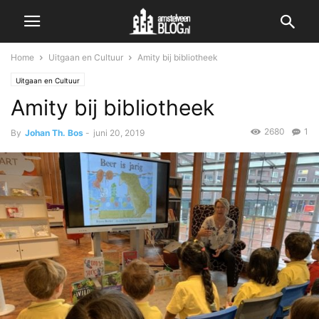
Home
Uitgaan en Cultuur
Amity bij bibliotheek
Uitgaan en Cultuur
Amity bij bibliotheek
2680
1
By
Johan Th. Bos
-
juni 20, 2019