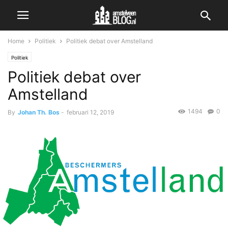
Home
Politiek
Politiek debat over Amstelland
Politiek
Politiek debat over
Amstelland
1494
0
By
Johan Th. Bos
-
februari 12, 2019