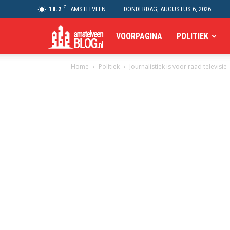
C
18.2
AMSTELVEEN
DONDERDAG, AUGUSTUS 6, 2026
Amstelveen
VOORPAGINA
POLITIEK
Home
Politiek
Journalistiek is voor raad televisie
Blog