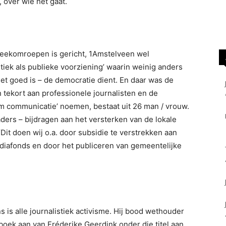
 over wie het gaat.
streekomroepen is gericht, 1Amstelveen wel
istiek als publieke voorziening’ waarin weinig anders
het goed is – de democratie dient. En daar was de
tekort aan professionele journalisten en de
m communicatie’ noemen, bestaat uit 26 man / vrouw.
aders – bijdragen aan het versterken van de lokale
“Dit doen wij o.a. door subsidie te verstrekken aan
iafonds en door het publiceren van gemeentelijke
s is alle journalistiek activisme. Hij bood wethouder
boek aan van Fréderike Geerdink onder die titel aan.