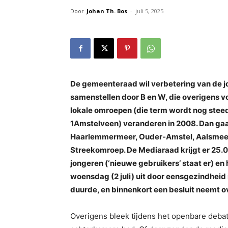
Door
Johan Th. Bos
-
juli 5, 2025
De gemeenteraad wil verbetering van de jou
samenstellen door B en W, die overigens vo
lokale omroepen (die term wordt nog steeds
1Amstelveen) veranderen in 2008. Dan ga
Haarlemmermeer, Ouder-Amstel, Aalsmeer e
Streekomroep. De Mediaraad krijgt er 25.000
jongeren (‘nieuwe gebruikers’ staat er) 
woensdag (2 juli) uit door eensgezindheid 
duurde, en binnenkort een besluit neemt ov
Overigens bleek tijdens het openbare debat 