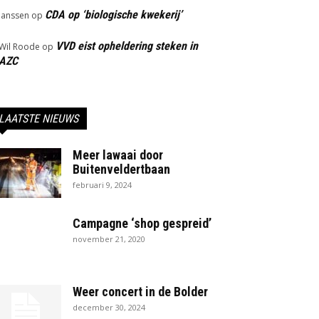
CDA op ‘biologische kwekerij’
Janssen
op
VVD eist opheldering steken in
Wil Roode
op
AZC
LAATSTE NIEUWS
Meer lawaai door
Buitenveldertbaan
februari 9, 2024
Campagne ‘shop gespreid’
november 21, 2020
Weer concert in de Bolder
december 30, 2024