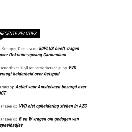
RECENTE REACTIES
50PLUS heeft vragen
J. Schipper-Deelstra
op
over Oekraïne-opvang Carmenlaan
VVD
Hendrik van Tuyll tot Serooskerken jr.
op
vraagt helderheid over fietspad
Actief voor Amstelveen bezorgd over
Truus
op
ICT
VVD eist opheldering steken in AZC
Janssen
op
B en W vragen om gedogen van
Janssen
op
speelbadjes