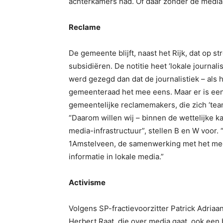
achterkamers had. Of daar zonder de media,
Reclame
De gemeente blijft, naast het Rijk, dat op 
subsidiëren. De notitie heet ‘lokale journal
werd gezegd dan dat de journalistiek – als 
gemeenteraad het mee eens. Maar er is een 
gemeentelijke reclamemakers, die zich ‘tea
“Daarom willen wij – binnen de wettelijke k
media-infrastructuur”, stellen B en W voor. 
1Amstelveen, de samenwerking met het med
informatie in lokale media.”
Activisme
Volgens SP-fractievoorzitter Patrick Adriaan
Herbert Raat, die over media gaat, ook een 