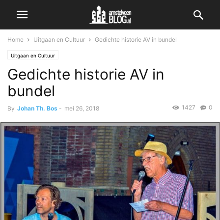
Home
Uitgaan en Cultuur
Gedichte historie AV in bundel
Uitgaan en Cultuur
Gedichte historie AV in
bundel
1427
0
By
Johan Th. Bos
-
mei 26, 2018