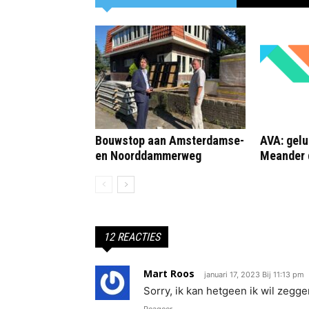
Bouwstop aan Amsterdamse-
AVA: gelu
en Noorddammerweg
Meander 
12 REACTIES
Mart Roos
januari 17, 2023 Bij 11:13 pm
Sorry, ik kan hetgeen ik wil zegg