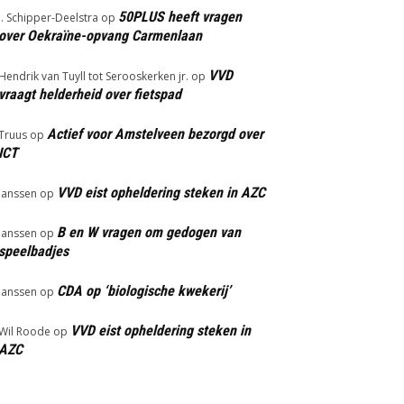
50PLUS heeft vragen
J. Schipper-Deelstra
op
over Oekraïne-opvang Carmenlaan
VVD
Hendrik van Tuyll tot Serooskerken jr.
op
vraagt helderheid over fietspad
Actief voor Amstelveen bezorgd over
Truus
op
ICT
VVD eist opheldering steken in AZC
Janssen
op
B en W vragen om gedogen van
Janssen
op
speelbadjes
CDA op ‘biologische kwekerij’
Janssen
op
VVD eist opheldering steken in
Wil Roode
op
AZC