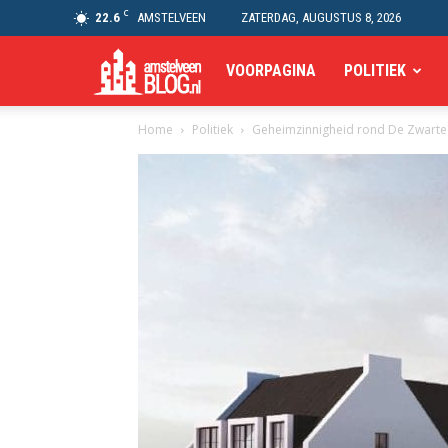
C
22.6
AMSTELVEEN
ZATERDAG, AUGUSTUS 8, 2026
Amstelveen
VOORPAGINA
POLITIEK
Home
Politiek
Geheimzinnigheid rond De Zwarte
Blog