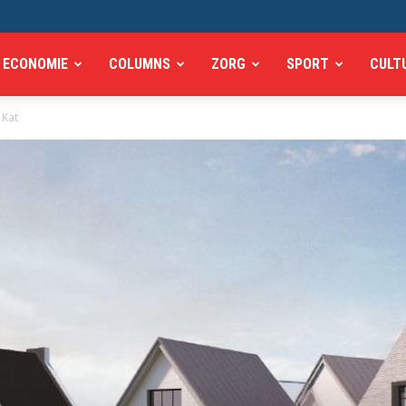
ECONOMIE
COLUMNS
ZORG
SPORT
CULT
 Kat