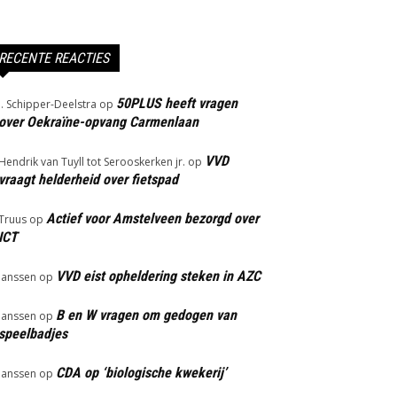
RECENTE REACTIES
50PLUS heeft vragen
J. Schipper-Deelstra
op
over Oekraïne-opvang Carmenlaan
VVD
Hendrik van Tuyll tot Serooskerken jr.
op
vraagt helderheid over fietspad
Actief voor Amstelveen bezorgd over
Truus
op
ICT
VVD eist opheldering steken in AZC
Janssen
op
B en W vragen om gedogen van
Janssen
op
speelbadjes
CDA op ‘biologische kwekerij’
Janssen
op