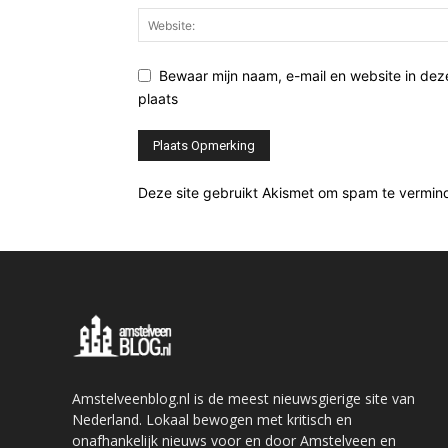
Bewaar mijn naam, e-mail en website in de
plaats
Deze site gebruikt Akismet om spam te vermin
Amstelveenblog.nl is de meest nieuwsgierige site van
Nederland. Lokaal bewogen met kritisch en
onafhankelijk nieuws voor en door Amstelveen en