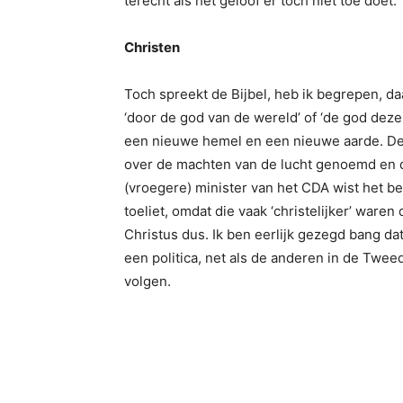
terecht als het geloof er toch niet toe doet.
Christen
Toch spreekt de Bijbel, heb ik begrepen, d
‘door de god van de wereld’ of ‘de god deze
een nieuwe hemel en een nieuwe aarde. De 
over de machten van de lucht genoemd en d
(vroegere) minister van het CDA wist het bet
toeliet, omdat die vaak ‘christelijker’ waren
Christus dus. Ik ben eerlijk gezegd bang da
een politica, net als de anderen in de Twee
volgen.