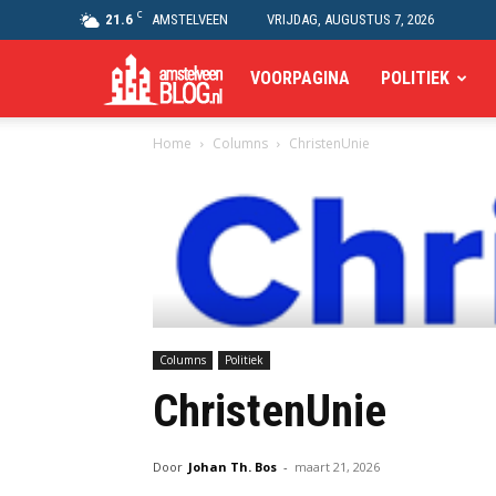
C
21.6
AMSTELVEEN
VRIJDAG, AUGUSTUS 7, 2026
Amstelveen
VOORPAGINA
POLITIEK
Home
Columns
ChristenUnie
Blog
Columns
Politiek
ChristenUnie
Door
Johan Th. Bos
-
maart 21, 2026