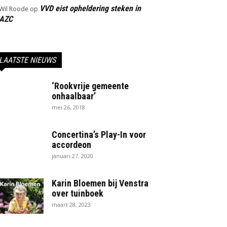
VVD eist opheldering steken in
Wil Roode
op
AZC
LAATSTE NIEUWS
‘Rookvrije gemeente
onhaalbaar’
mei 26, 2018
Concertina’s Play-In voor
accordeon
januari 27, 2020
Karin Bloemen bij Venstra
over tuinboek
maart 28, 2023