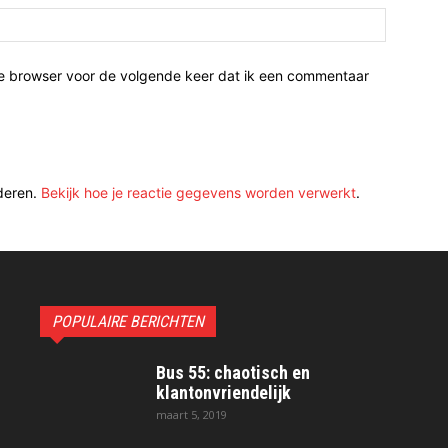
ze browser voor de volgende keer dat ik een commentaar
deren.
Bekijk hoe je reactie gegevens worden verwerkt
.
POPULAIRE BERICHTEN
Bus 55: chaotisch en
klantonvriendelijk
maart 5, 2019