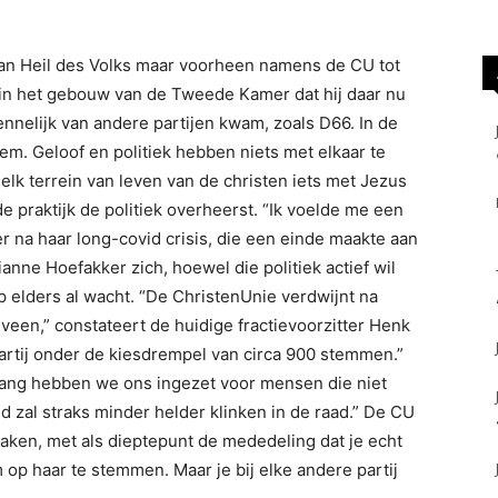
an Heil des Volks maar voorheen namens de CU tot
 in het gebouw van de Tweede Kamer dat hij daar nu
nnelijk van andere partijen kwam, zoals D66. In de
bleem. Geloof en politiek hebben niets met elkaar te
k terrein van leven van de christen iets met Jezus
de praktijk de politiek overheerst. “Ik voelde me een
r na haar long-covid crisis, die een einde maakte aan
anne Hoefakker zich, hoewel die politiek actief wil
p elders al wacht. “De ChristenUnie verdwijnt na
veen,” constateert de huidige fractievoorzitter Henk
artij onder de kiesdrempel van circa 900 stemmen.”
 lang hebben we ons ingezet voor mensen die niet
 zal straks minder helder klinken in de raad.” De CU
maken, met als dieptepunt de mededeling dat je echt
m op haar te stemmen. Maar je bij elke andere partij