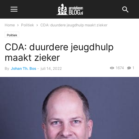
Home
Politiek
CDA: duurdere jeugdhulp maakt zieker
Politiek
CDA: duurdere jeugdhulp
maakt zieker
1674
1
By
Johan Th. Bos
-
juli 14, 2022