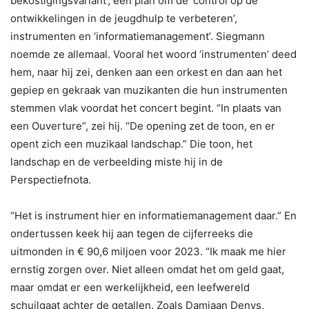
bekostigingsvariant’, een plan om de ‘control op de
ontwikkelingen in de jeugdhulp te verbeteren’,
instrumenten en ‘informatiemanagement’. Siegmann
noemde ze allemaal. Vooral het woord ‘instrumenten’ deed
hem, naar hij zei, denken aan een orkest en dan aan het
gepiep en gekraak van muzikanten die hun instrumenten
stemmen vlak voordat het concert begint. “In plaats van
een Ouverture”, zei hij. “De opening zet de toon, en er
opent zich een muzikaal landschap.” Die toon, het
landschap en de verbeelding miste hij in de
Perspectiefnota.
“Het is instrument hier en informatiemanagement daar.” En
ondertussen keek hij aan tegen de cijferreeks die
uitmonden in € 90,6 miljoen voor 2023. “Ik maak me hier
ernstig zorgen over. Niet alleen omdat het om geld gaat,
maar omdat er een werkelijkheid, een leefwereld
schuilgaat achter de getallen. Zoals Damiaan Denys,