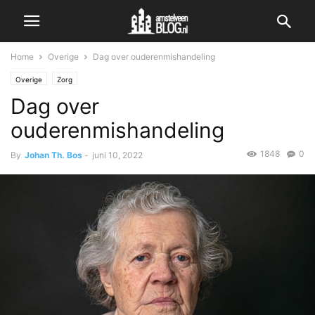
Home
Overige
Dag over ouderenmishandeling
Overige
Zorg
Dag over
ouderenmishandeling
1848
0
By
Johan Th. Bos
-
juni 10, 2022