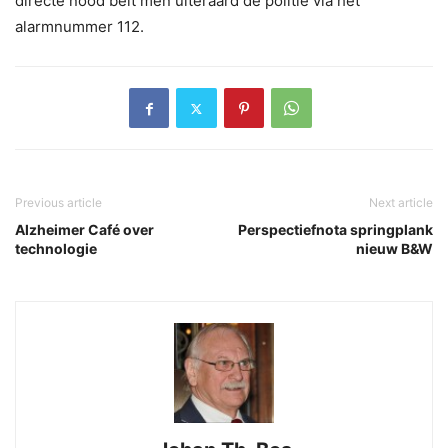
directe nood belt men uiteraard de politie via het
alarmnummer 112.
Previous article
Next article
Alzheimer Café over
Perspectiefnota springplank
technologie
nieuw B&W