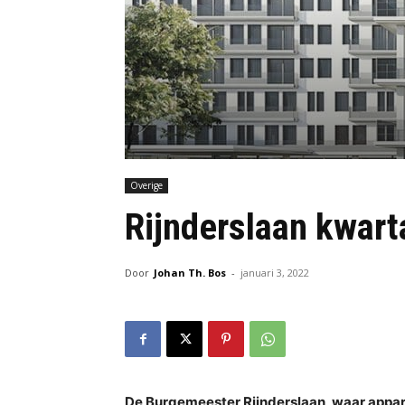
Overige
Rijnderslaan kwart
Door
Johan Th. Bos
-
januari 3, 2022
De Burgemeester Rijnderslaan, waar app