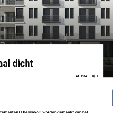
aal dicht
1914
1
artementen (The Mayor) worden gemaakt van het