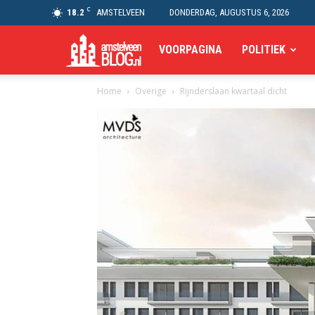
C
18.2
AMSTELVEEN
DONDERDAG, AUGUSTUS 6, 2026
Amstelveen
VOORPAGINA
POLITIEK
Home
Overige
Rijnderslaan kwartaal dicht
Blog