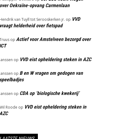
over Oekraïne-opvang Carmenlaan
VVD
Hendrik van Tuyll tot Serooskerken jr.
op
vraagt helderheid over fietspad
Actief voor Amstelveen bezorgd over
Truus
op
ICT
VVD eist opheldering steken in AZC
Janssen
op
B en W vragen om gedogen van
Janssen
op
speelbadjes
CDA op ‘biologische kwekerij’
Janssen
op
VVD eist opheldering steken in
Wil Roode
op
AZC
LAATSTE NIEUWS