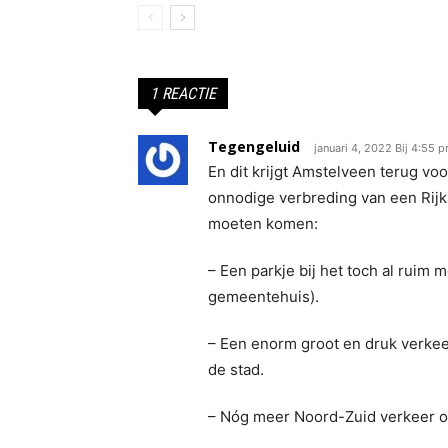
1 REACTIE
Tegengeluid
januari 4, 2022 Bij 4:55 
En dit krijgt Amstelveen terug vo
onnodige verbreding van een Rijk
moeten komen:
– Een parkje bij het toch al rui
gemeentehuis).
– Een enorm groot en druk verkee
de stad.
– Nóg meer Noord-Zuid verkeer ov