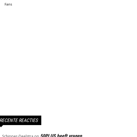
Fans
RECENTE REACTIES
50PLUS heeft vragen
J. Schipper-Deelstra
op