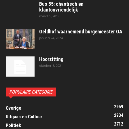
Bus 55: chaotisch en
klantonvriendelijk
maart 5, 2019
Geldhof waarnemend burgemeester OA
januari 24, 2024
Hoorzitting
oktober 5, 2021
POPULAIRE CATEGORIE
2959
Overige
2934
Uitgaan en Cultuur
2712
Politiek