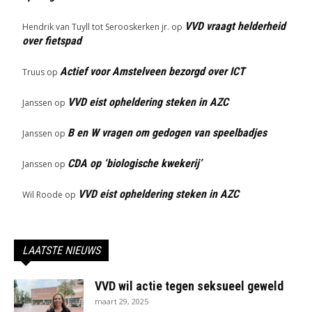
VVD vraagt helderheid
Hendrik van Tuyll tot Serooskerken jr.
op
over fietspad
Actief voor Amstelveen bezorgd over ICT
Truus
op
VVD eist opheldering steken in AZC
Janssen
op
B en W vragen om gedogen van speelbadjes
Janssen
op
CDA op ‘biologische kwekerij’
Janssen
op
VVD eist opheldering steken in AZC
Wil Roode
op
LAATSTE NIEUWS
VVD wil actie tegen seksueel geweld
maart 29, 2025