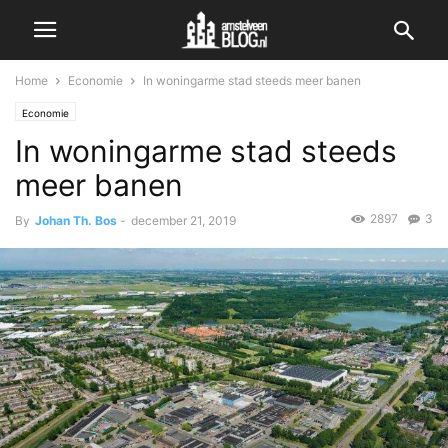
Home
Economie
In woningarme stad steeds meer banen
Economie
In woningarme stad steeds
meer banen
2897
3
By
Johan Th. Bos
-
december 21, 2019