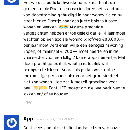
Het wordt steeds lachwekkender. Eerst heeft de
gemeente olv Raat en consorten jaren het standpunt
van doorstroming gehuldigd in haar woonvisie en nu
streeft onze Floortje naar een juiste balans tussen
wonen en werken.
Al deze prachtige
vergezichten hebben er toe geleid dat je 14 jaar moet
wachten op een sociale woning ,grofweg €80.000,—
per jaar moet verdienen wil je een eensgezinswoning
kopen, of minimaal €1200,— moet neertellen in de
vrije sector voor een lullig 2 kamerappartementje. Met
deze prachtige politiek weet je natuurlijk wel
bedrijven te lokken. Vooral als je dan weet dat je
toekomstige personeel hier voor het grootste deel
niet kan wonen. Hoe zet ik mezelf grandioos voor
paal.
Echt HET recept om nieuwe bedrijven te
lokken en/ of te houden.
Reply
App
december 21, 2019 At 8:01 pm
Denk eens aan al die buitenlandse reizen van onze