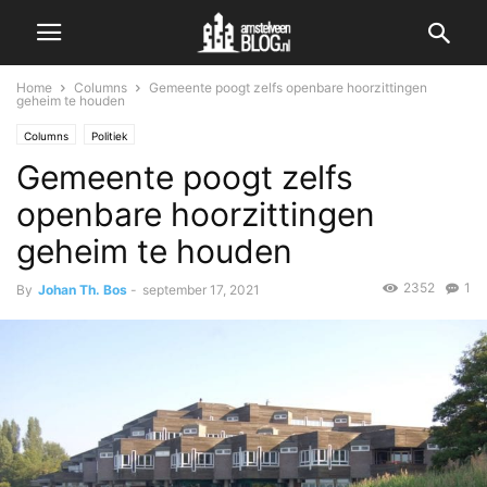
Home
Columns
Gemeente poogt zelfs openbare hoorzittingen
geheim te houden
Columns
Politiek
Gemeente poogt zelfs
openbare hoorzittingen
geheim te houden
2352
1
By
Johan Th. Bos
-
september 17, 2021