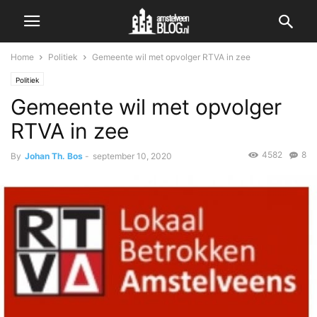
Home
Politiek
Gemeente wil met opvolger RTVA in zee
Politiek
Gemeente wil met opvolger
RTVA in zee
4582
8
By
Johan Th. Bos
-
september 10, 2020