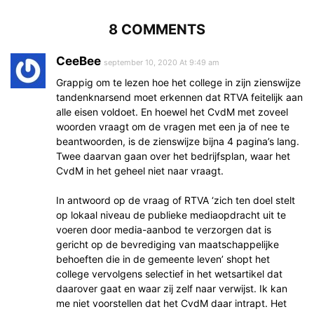
8 COMMENTS
CeeBee
september 10, 2020 At 9:49 am
Grappig om te lezen hoe het college in zijn zienswijze
tandenknarsend moet erkennen dat RTVA feitelijk aan
alle eisen voldoet. En hoewel het CvdM met zoveel
woorden vraagt om de vragen met een ja of nee te
beantwoorden, is de zienswijze bijna 4 pagina’s lang.
Twee daarvan gaan over het bedrijfsplan, waar het
CvdM in het geheel niet naar vraagt.
In antwoord op de vraag of RTVA ‘zich ten doel stelt
op lokaal niveau de publieke mediaopdracht uit te
voeren door media-aanbod te verzorgen dat is
gericht op de bevrediging van maatschappelijke
behoeften die in de gemeente leven’ shopt het
college vervolgens selectief in het wetsartikel dat
daarover gaat en waar zij zelf naar verwijst. Ik kan
me niet voorstellen dat het CvdM daar intrapt. Het