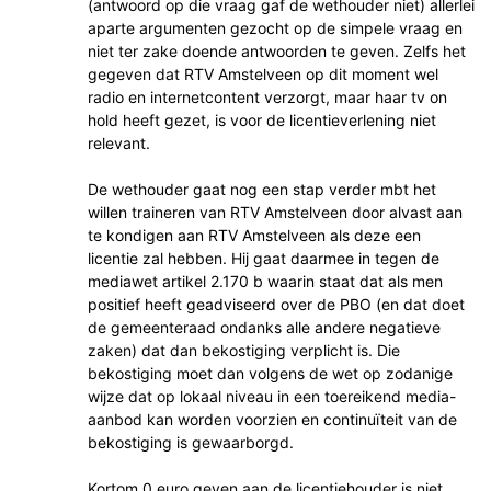
(antwoord op die vraag gaf de wethouder niet) allerlei
aparte argumenten gezocht op de simpele vraag en
niet ter zake doende antwoorden te geven. Zelfs het
gegeven dat RTV Amstelveen op dit moment wel
radio en internetcontent verzorgt, maar haar tv on
hold heeft gezet, is voor de licentieverlening niet
relevant.
De wethouder gaat nog een stap verder mbt het
willen traineren van RTV Amstelveen door alvast aan
te kondigen aan RTV Amstelveen als deze een
licentie zal hebben. Hij gaat daarmee in tegen de
mediawet artikel 2.170 b waarin staat dat als men
positief heeft geadviseerd over de PBO (en dat doet
de gemeenteraad ondanks alle andere negatieve
zaken) dat dan bekostiging verplicht is. Die
bekostiging moet dan volgens de wet op zodanige
wijze dat op lokaal niveau in een toereikend media-
aanbod kan worden voorzien en continuïteit van de
bekostiging is gewaarborgd.
Kortom 0 euro geven aan de licentiehouder is niet