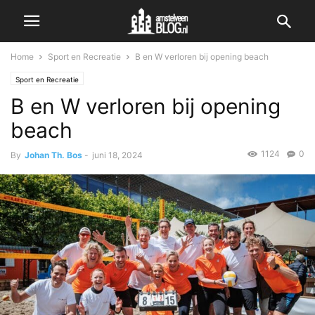
Home
Sport en Recreatie
B en W verloren bij opening beach
Sport en Recreatie
B en W verloren bij opening
beach
1124
0
By
Johan Th. Bos
-
juni 18, 2024