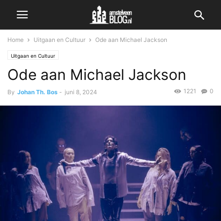
Home
Uitgaan en Cultuur
Ode aan Michael Jackson
Uitgaan en Cultuur
Ode aan Michael Jackson
1221
0
By
Johan Th. Bos
-
juni 8, 2024