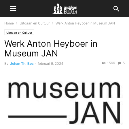
Home
Uitgaan en Cultuur
Werk Anton Heyboer in Museum JAN
Uitgaan en Cultuur
Werk Anton Heyboer in
Museum JAN
1566
5
By
Johan Th. Bos
-
februari 9, 2024