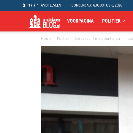
C
17.9
AMSTELVEEN
DONDERDAG, AUGUSTUS 6, 2026
Amstelveen
VOORPAGINA
POLITIEK
Home
Politiek
Spreekuur / meldpunt discriminati
Blog