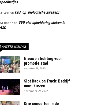
speelbadjes
CDA op ‘biologische kwekerij’
Janssen
op
VVD eist opheldering steken in
Wil Roode
op
AZC
LAATSTE NIEUWS
Nieuwe stichting voor
promotie stad
augustus 28, 2025
Slot Back on Track: Bedrijf
moet kiezen
november 29, 2022
Drie concerten in de