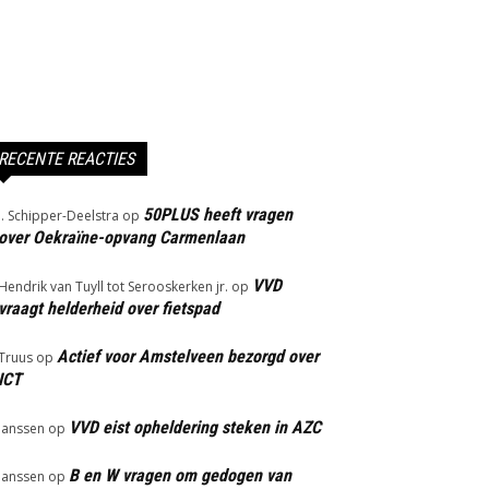
RECENTE REACTIES
50PLUS heeft vragen
J. Schipper-Deelstra
op
over Oekraïne-opvang Carmenlaan
VVD
Hendrik van Tuyll tot Serooskerken jr.
op
vraagt helderheid over fietspad
Actief voor Amstelveen bezorgd over
Truus
op
ICT
VVD eist opheldering steken in AZC
Janssen
op
B en W vragen om gedogen van
Janssen
op