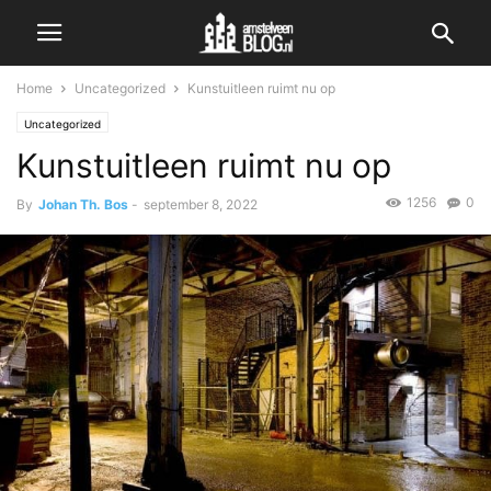
Home
Uncategorized
Kunstuitleen ruimt nu op
Uncategorized
Kunstuitleen ruimt nu op
1256
0
By
Johan Th. Bos
-
september 8, 2022