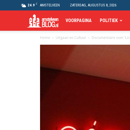
C
24.9
AMSTELVEEN
ZATERDAG, AUGUSTUS 8, 2026
Amstelveen
VOORPAGINA
POLITIEK
Home
Uitgaan en Cultuur
Documentaire over ‘Lo
Blog