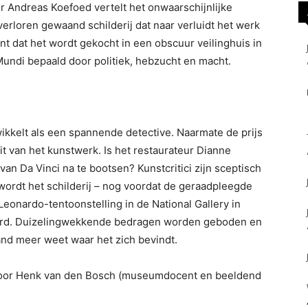
 Andreas Koefoed vertelt het onwaarschijnlijke
verloren gewaand schilderij dat naar verluidt het werk
t dat het wordt gekocht in een obscuur veilinghuis in
Mundi bepaald door politiek, hebzucht en macht.
twikkelt als een spannende detective. Naarmate de prijs
teit van het kunstwerk. Is het restaurateur Dianne
van Da Vinci na te bootsen? Kunstcritici zijn sceptisch
 wordt het schilderij – nog voordat de geraadpleegde
Leonardo-tentoonstelling in de National Gallery in
eerd. Duizelingwekkende bedragen worden geboden en
mand meer weet waar het zich bevindt.
i door Henk van den Bosch (museumdocent en beeldend