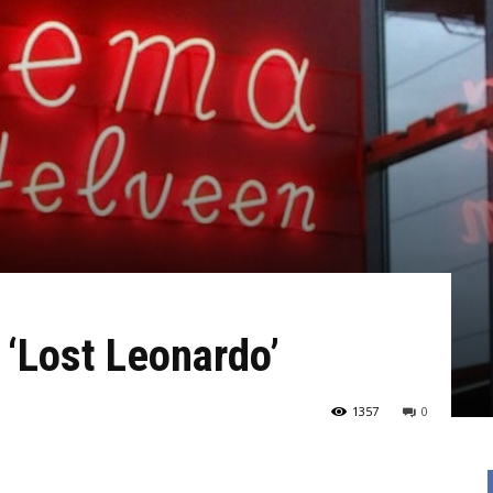
‘Lost Leonardo’
1357
0