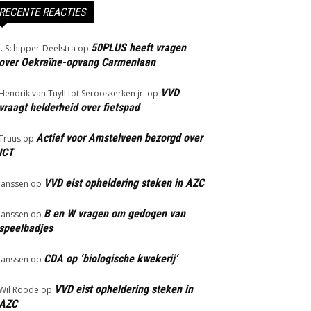
RECENTE REACTIES
50PLUS heeft vragen
J. Schipper-Deelstra
op
over Oekraïne-opvang Carmenlaan
VVD
Hendrik van Tuyll tot Serooskerken jr.
op
vraagt helderheid over fietspad
Actief voor Amstelveen bezorgd over
Truus
op
ICT
VVD eist opheldering steken in AZC
Janssen
op
B en W vragen om gedogen van
Janssen
op
speelbadjes
CDA op ‘biologische kwekerij’
Janssen
op
VVD eist opheldering steken in
Wil Roode
op
AZC