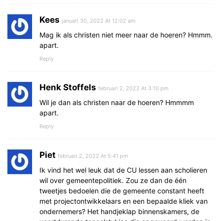
Kees
januari 30, 2022 At 12:02 am
Mag ik als christen niet meer naar de hoeren? Hmmm.
apart.
Reply
Henk Stoffels
februari 2, 2022 At 3:10 pm
Wil je dan als christen naar de hoeren? Hmmmm
apart.
Reply
Piet
februari 2, 2022 At 5:41 pm
Ik vind het wel leuk dat de CU lessen aan scholieren
wil over gemeentepolitiek. Zou ze dan de één
tweetjes bedoelen die de gemeente constant heeft
met projectontwikkelaars en een bepaalde kliek van
ondernemers? Het handjeklap binnenskamers, de