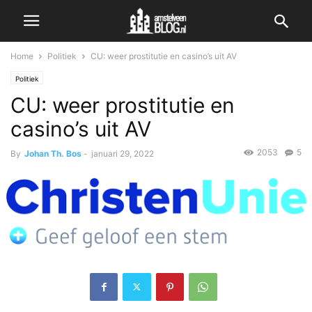
Home
Politiek
CU: weer prostitutie en casino’s uit AV
Politiek
CU: weer prostitutie en
casino’s uit AV
2053
5
By
Johan Th. Bos
-
januari 29, 2022