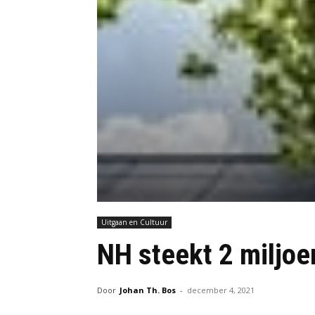
Uitgaan en Cultuur
NH steekt 2 miljo
Door
Johan Th. Bos
-
december 4, 2021