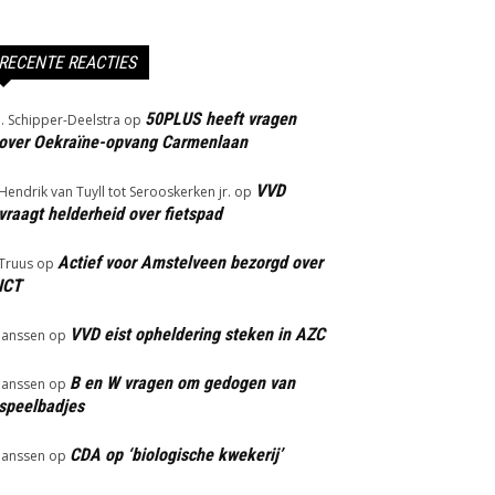
RECENTE REACTIES
50PLUS heeft vragen
J. Schipper-Deelstra
op
over Oekraïne-opvang Carmenlaan
VVD
Hendrik van Tuyll tot Serooskerken jr.
op
vraagt helderheid over fietspad
Actief voor Amstelveen bezorgd over
Truus
op
ICT
VVD eist opheldering steken in AZC
Janssen
op
B en W vragen om gedogen van
Janssen
op
speelbadjes
CDA op ‘biologische kwekerij’
Janssen
op