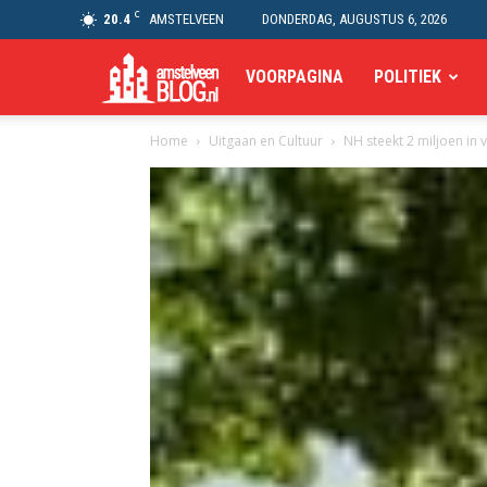
C
20.4
AMSTELVEEN
DONDERDAG, AUGUSTUS 6, 2026
Amstelveen
VOORPAGINA
POLITIEK
Home
Uitgaan en Cultuur
NH steekt 2 miljoen in
Blog