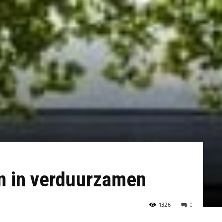
en in verduurzamen
1326
0