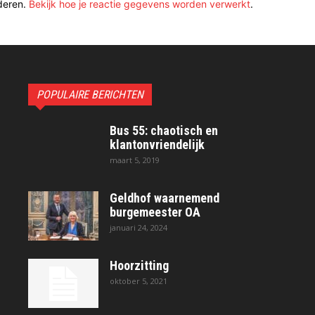
deren.
Bekijk hoe je reactie gegevens worden verwerkt
.
POPULAIRE BERICHTEN
Bus 55: chaotisch en
klantonvriendelijk
maart 5, 2019
Geldhof waarnemend
burgemeester OA
januari 24, 2024
Hoorzitting
oktober 5, 2021