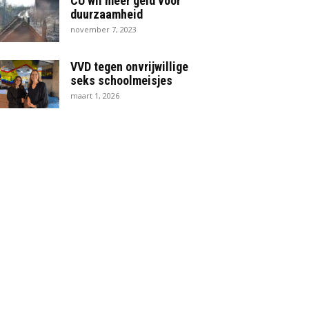
CU wil meer geld voor
duurzaamheid
november 7, 2023
VVD tegen onvrijwillige
seks schoolmeisjes
maart 1, 2026