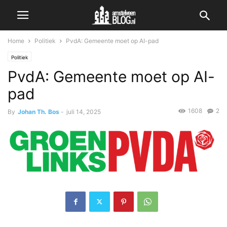
Home
Politiek
PvdA: Gemeente moet op AI-pad
Politiek
PvdA: Gemeente moet op AI-
pad
1608
2
By
Johan Th. Bos
-
juli 14, 2025