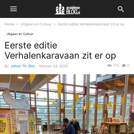
Home
Uitgaan en Cultuur
Eerste editie Verhalenkaravaan zit er op
Uitgaan en Cultuur
Eerste editie
Verhalenkaravaan zit er op
715
0
By
Johan Th. Bos
-
februari 24, 2025