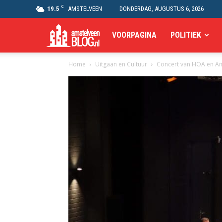
C
19.5
AMSTELVEEN
DONDERDAG, AUGUSTUS 6, 2026
Amstelveen
VOORPAGINA
POLITIEK
Home
Uitgaan en Cultuur
Concert van HOA en 
Blog