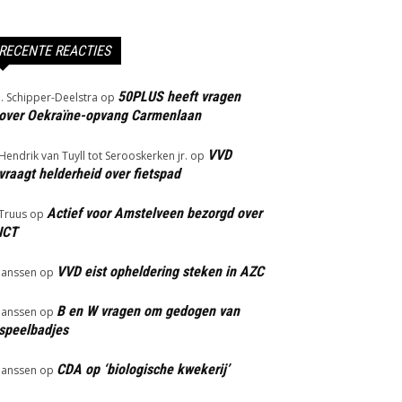
RECENTE REACTIES
50PLUS heeft vragen
J. Schipper-Deelstra
op
over Oekraïne-opvang Carmenlaan
VVD
Hendrik van Tuyll tot Serooskerken jr.
op
vraagt helderheid over fietspad
Actief voor Amstelveen bezorgd over
Truus
op
ICT
VVD eist opheldering steken in AZC
Janssen
op
B en W vragen om gedogen van
Janssen
op
speelbadjes
CDA op ‘biologische kwekerij’
Janssen
op