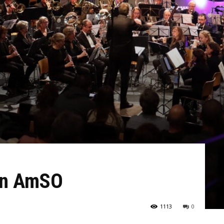
en AmSO
1113
0