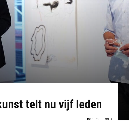
nst telt nu vijf leden
1335
3