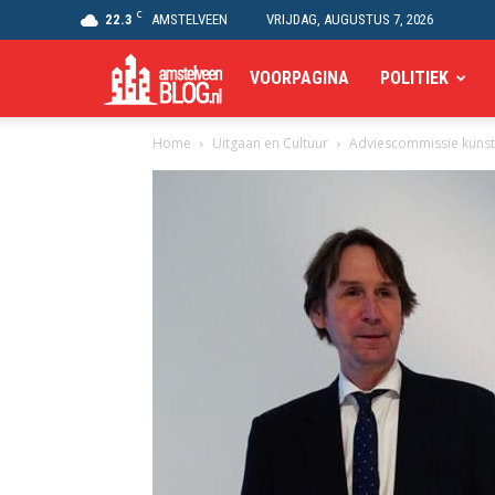
C
22.3
AMSTELVEEN
VRIJDAG, AUGUSTUS 7, 2026
Amstelveen
VOORPAGINA
POLITIEK
Home
Uitgaan en Cultuur
Adviescommissie kunst t
Blog