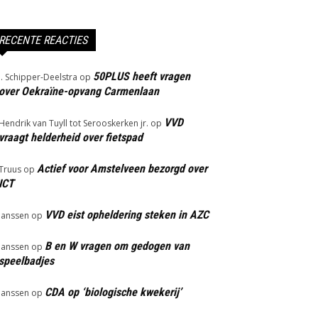
RECENTE REACTIES
50PLUS heeft vragen
J. Schipper-Deelstra
op
over Oekraïne-opvang Carmenlaan
VVD
Hendrik van Tuyll tot Serooskerken jr.
op
vraagt helderheid over fietspad
Actief voor Amstelveen bezorgd over
Truus
op
ICT
VVD eist opheldering steken in AZC
Janssen
op
B en W vragen om gedogen van
Janssen
op
speelbadjes
CDA op ‘biologische kwekerij’
Janssen
op