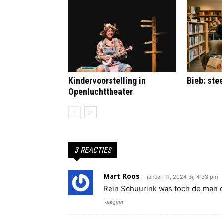
Kindervoorstelling in
Bieb: st
Openluchttheater
3 REACTIES
Mart Roos
januari 11, 2024 Bij 4:33 pm
Rein Schuurink was toch de man d
Reageer