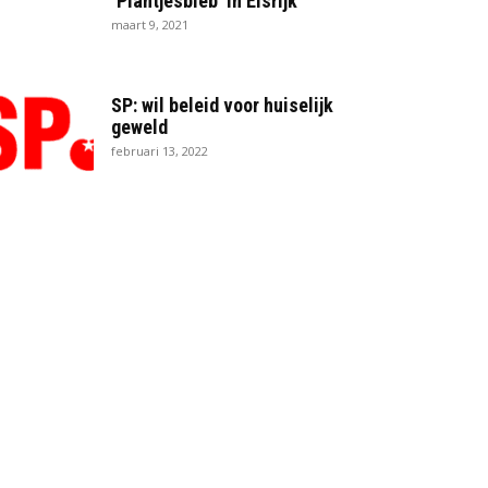
‘Plantjesbieb’ in Elsrijk
maart 9, 2021
SP: wil beleid voor huiselijk
geweld
februari 13, 2022