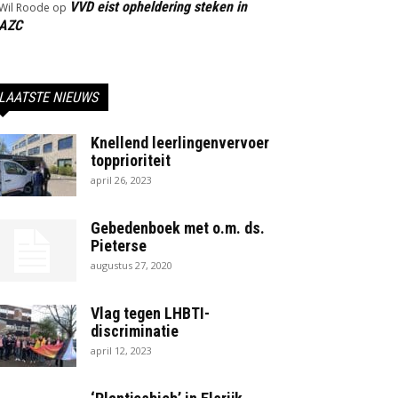
VVD eist opheldering steken in
Wil Roode
op
AZC
LAATSTE NIEUWS
Knellend leerlingenvervoer
topprioriteit
april 26, 2023
Gebedenboek met o.m. ds.
Pieterse
augustus 27, 2020
Vlag tegen LHBTI-
discriminatie
april 12, 2023