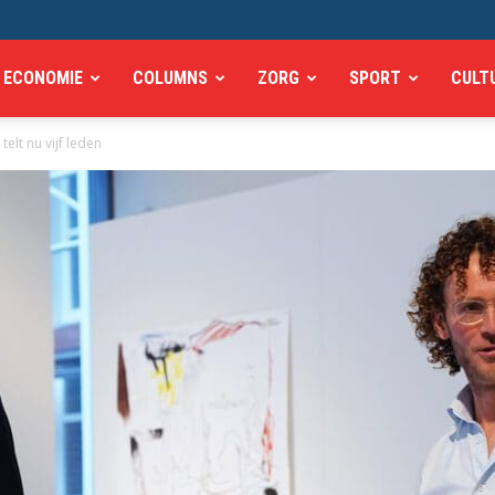
ECONOMIE
COLUMNS
ZORG
SPORT
CULT
elt nu vijf leden